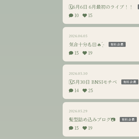
🗓6月6日 6月最初のライブ！！
10
15
2026.06.05
気合十分💪🏻🔥 ̖́-
有料会員
15
19
2026.05.30
🗓5月30日 BNSIモチベ
有料会員
14
25
2026.05.29
髪型詰め込みブログ📷
有料会員
15
19