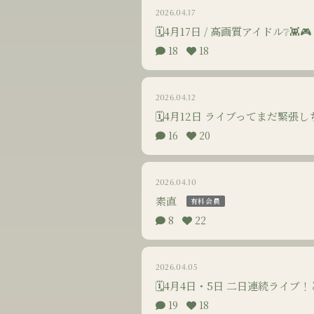
2026.04.17
🗓4月17日 / 高画質アイドル❔👾🎮
18
18
2026.04.12
🗓4月12日 ライブってまだ緊張しち
16
20
2026.04.10
素直
有料会員
8
22
2026.04.05
🗓4月4日・5日 二日連続ライブ！
19
18