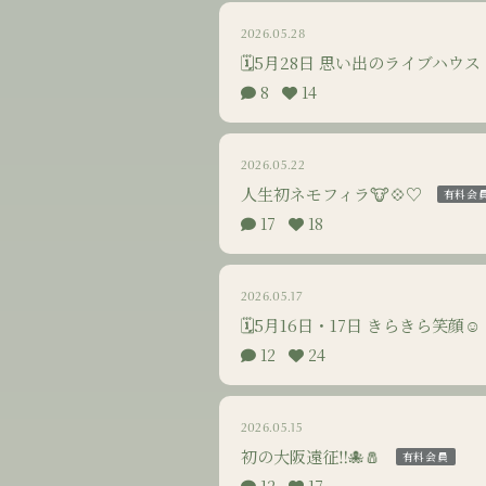
2026.05.28
🗓5月28日 思い出のライブハウス
8
14
2026.05.22
人生初ネモフィラ🐮💠♡
有料会
17
18
2026.05.17
🗓5月16日・17日 きらきら笑顔☺️
12
24
2026.05.15
初の大阪遠征‼️🐙🧂
有料会員