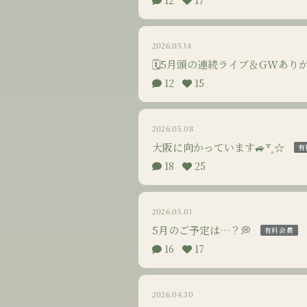
12
17
2026.05.14
🗓5月頭の連続ライブ＆GWありがと
12
15
2026.05.08
大阪に向かっています🚙꒷˳☆
有
18
25
2026.05.01
5月のご予定は…？💭
有料会員
16
17
2026.04.30