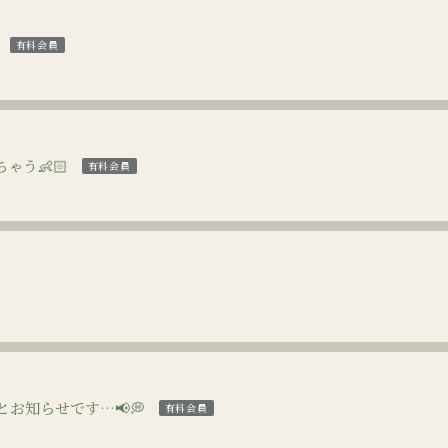
有料会員
ゃう👶🏻‪
有料会員
とお知らせです…📢💭
有料会員