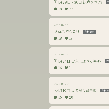
🗓4月29日・30日 決意ブログ❕
18
22
2026.04.26
ソロ活初心者🔰
有料会員
18
19
2026.04.24
🗓4月24日 お久しぶりっ🌟🐟
有
16
14
2026.04.20
🗓4月19日 大切だよ👶🏻‪🌸
有料
16
20