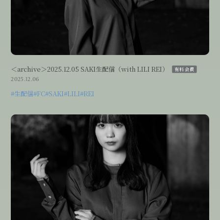
Streaming
＜archive＞2025.12.05 SAKI生配信（with LILI REI）
有料会員
2025.12.06
#生配信
#FC
#SAKI
#LILI
#REI