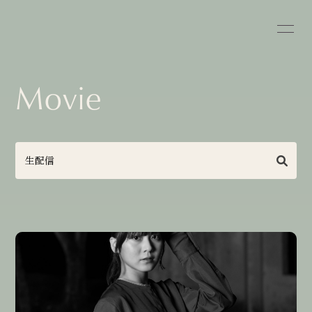
Movie
Home
News
Schedule
Profile
Goods
Discography