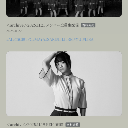
Blog
Movie
＜archive＞2025.11.21 メンバー全員生配信
有料会員
2025.11.22
Photo
#AI
#生配信
#FC
#MAYA
#SAKI
#LILI
#REI
#YUI
#LISA
Streaming
Thanks Movie
＜archive＞2025.11.19 REI生配信
有料会員