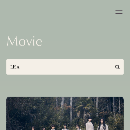
Movie
Home
News
Schedule
Profile
Goods
Discography