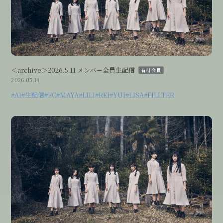
Streaming
＜archive＞2026.5.11 メンバー全員生配信
有料会員
2026.05.14
#AI
#生配信
#FC
#MAYA
#LILI
#REI
#YUI
#LISA
#FILLTER