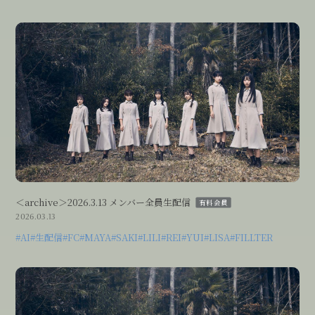
＜archive＞2026.3.13 メンバー全員生配信
有料会員
2026.03.13
#AI
#生配信
#FC
#MAYA
#SAKI
#LILI
#REI
#YUI
#LISA
#FILLTER