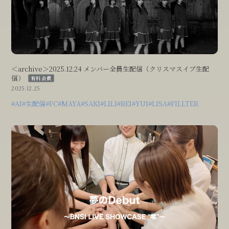
＜archive＞2025.12.24 メンバー全員生配信（クリスマスイブ生配
信）
有料会員
2025.12.25
#AI
#生配信
#FC
#MAYA
#SAKI
#LILI
#REI
#YUI
#LISA
#FILLTER