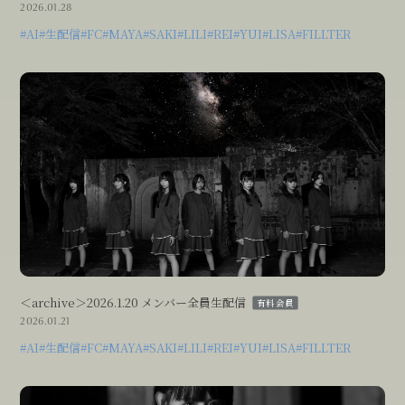
2026.01.28
#AI
#生配信
#FC
#MAYA
#SAKI
#LILI
#REI
#YUI
#LISA
#FILLTER
＜archive＞2026.1.20 メンバー全員生配信
有料会員
2026.01.21
#AI
#生配信
#FC
#MAYA
#SAKI
#LILI
#REI
#YUI
#LISA
#FILLTER