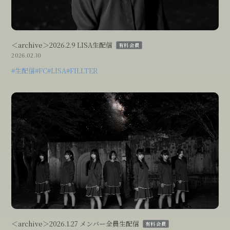
Blog
＜archive＞2026.2.9 LISA生配信
有料会員
Movie
2026.02.10
Photo
#生配信
#FC
#LISA
#FILLTER
Streaming
Thanks Movie
＜archive＞2026.1.27 メンバー全員生配信
有料会員