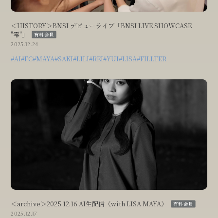
＜HISTORY＞BNSI デビューライブ「BNSI LIVE SHOWCASE
"零"」
有料会員
2025.12.24
#AI
#FC
#MAYA
#SAKI
#LILI
#REI
#YUI
#LISA
#FILLTER
＜archive＞2025.12.16 AI生配信（with LISA MAYA）
有料会員
2025.12.17