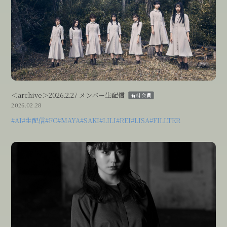
＜archive＞2026.2.27 メンバー生配信
有料会員
2026.02.28
会員登録
#AI
#生配信
#FC
#MAYA
#SAKI
#LILI
#REI
#LISA
#FILLTER
ログイン