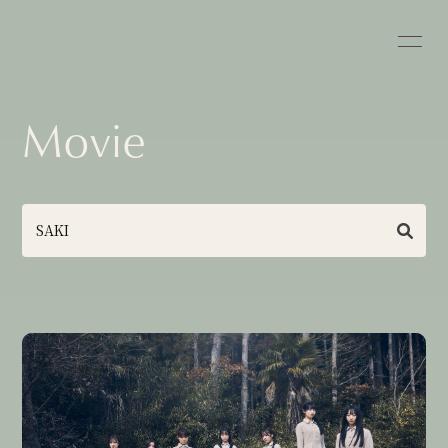
Movie
Home
News
Schedule
Profile
Goods
Discography