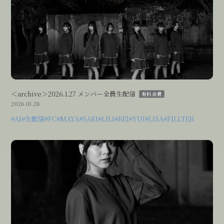
＜archive＞2026.1.27 メンバー全員生配信
有料会員
2026.01.28
#AI
#生配信
#FC
#MAYA
#SAKI
#LILI
#REI
#YUI
#LISA
#FILLTER
会員登録
ログイン