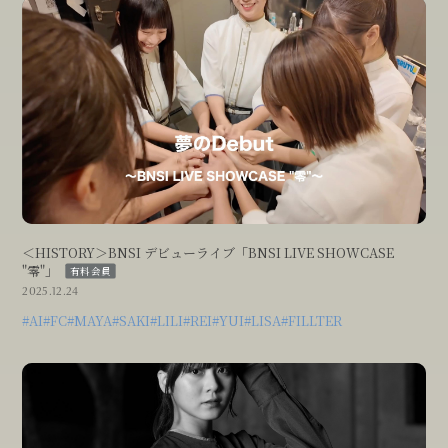
＜HISTORY＞BNSI デビューライブ「BNSI LIVE SHOWCASE
"零"」
有料会員
2025.12.24
#AI
#FC
#MAYA
#SAKI
#LILI
#REI
#YUI
#LISA
#FILLTER