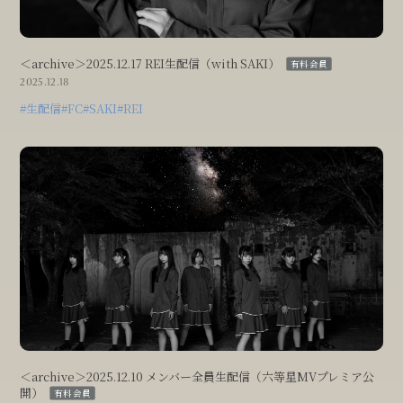
＜archive＞2025.12.17 REI生配信（with SAKI）
有料会員
2025.12.18
#生配信
#FC
#SAKI
#REI
＜archive＞2025.12.10 メンバー全員生配信（六等星MVプレミア公
開）
有料会員