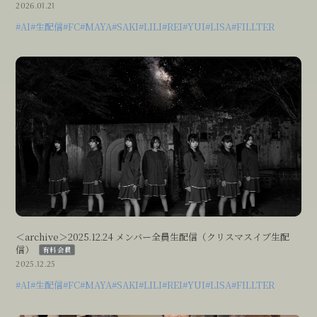
2026.01.21
#AI
#生配信
#FC
#MAYA
#SAKI
#LILI
#REI
#YUI
#LISA
#FILLTER
＜archive＞2025.12.24 メンバー全員生配信（クリスマスイブ生配
信）
有料会員
2025.12.25
#AI
#生配信
#FC
#MAYA
#SAKI
#LILI
#REI
#YUI
#LISA
#FILLTER