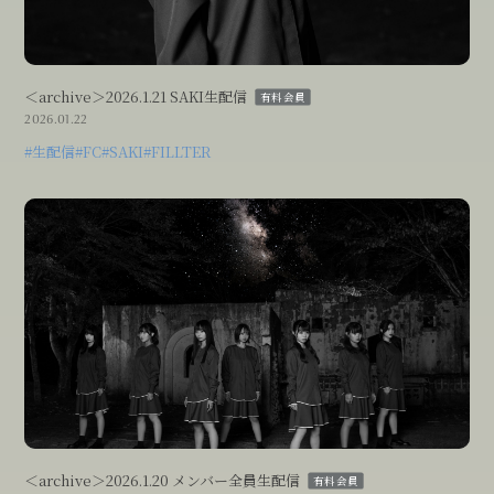
Blog
＜archive＞2026.1.21 SAKI生配信
有料会員
Movie
2026.01.22
#生配信
#FC
#SAKI
#FILLTER
Photo
Streaming
Thanks Movie
＜archive＞2026.1.20 メンバー全員生配信
有料会員