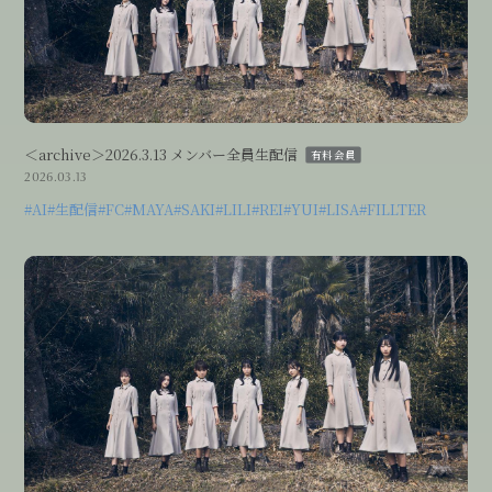
Streaming
＜archive＞2026.3.13 メンバー全員生配信
有料会員
2026.03.13
#AI
#生配信
#FC
#MAYA
#SAKI
#LILI
#REI
#YUI
#LISA
#FILLTER